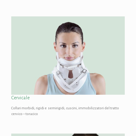
Cervicale
Collari morbidi, rigidi e semirigidi, cuscini, immobilizzatori del tratto
cervico – toracico