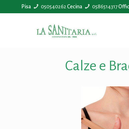
Pisa
050540262
Cecina
0586514317
Offi
Calze e Bra