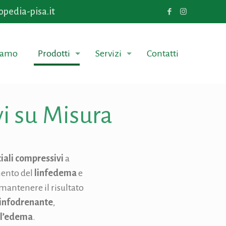
opedia-pisa.it
Siamo
Prodotti
Servizi
Contatti
vi su Misura
ciali compressivi
a
mento del
linfedema
e
mantenere il risultato
linfodrenante
,
ell’edema
.