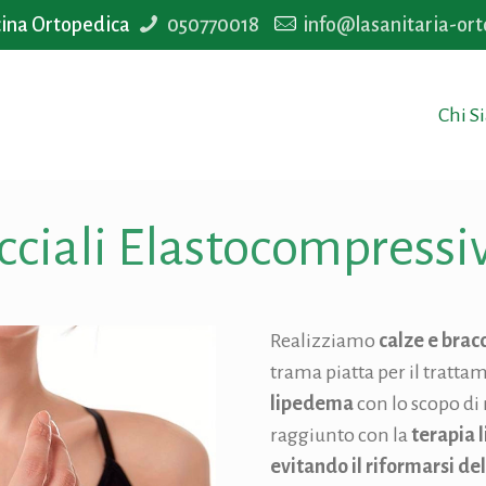
cina Ortopedica
050770018
info@lasanitaria-ort
Chi 
cciali Elastocompressi
Realizziamo
calze e brac
trama piatta per il tratta
lipedema
con lo scopo di 
raggiunto con la
terapia 
evitando il riformarsi d