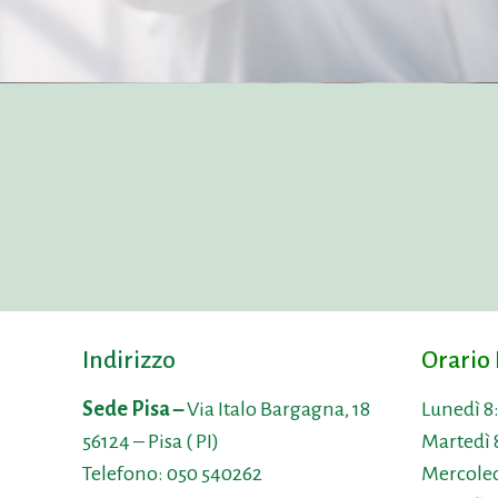
Indirizzo
Orario 
Sede Pisa –
Via Italo Bargagna, 18
Lunedì 8
56124 – Pisa ( PI)
Martedì 
Telefono:
050 540262
Mercoled